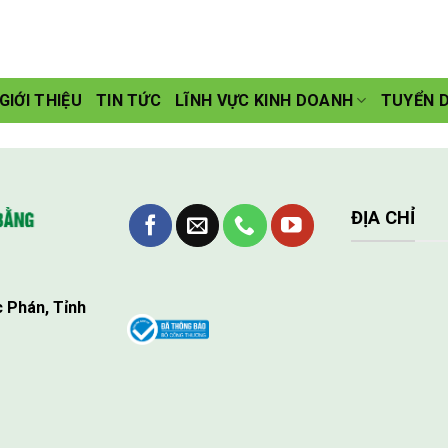
GIỚI THIỆU
TIN TỨC
LĨNH VỰC KINH DOANH
TUYỂN 
ĐỊA CHỈ
 Phán, Tỉnh