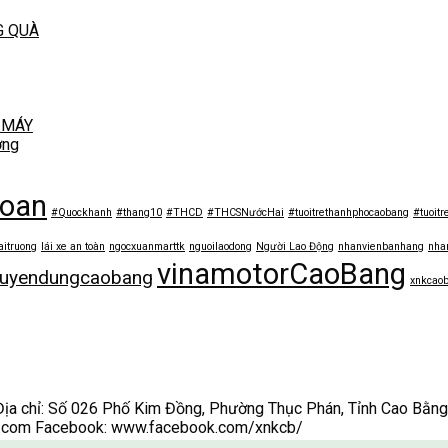
G QUÀ
 MÁY
ờng
toan
#Quockhanh
#thang10
#THCD
#THCSNướcHai
#tuoitrethanhphocaobang
#tuoitr
aitruong
lái xe an toàn
ngocxuanmarttk
nguoilaodong
Người Lao Động
nhanvienbanhang
nha
vinamotorCaoBang
tuyendungcaobang
xnkcao
ỉ: Số 026 Phố Kim Đồng, Phường Thục Phán, Tỉnh Cao Bằng Đ
.com Facebook: www.facebook.com/xnkcb/