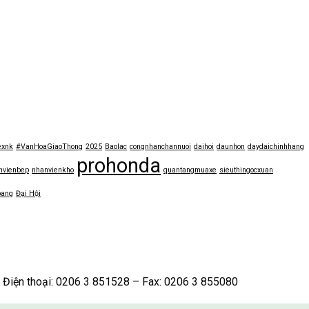
exnk
#VanHoaGiaoThong
2025
Baolac
congnhanchannuoi
daihoi
daunhon
daydaichinhhang
prohonda
nvienbep
nhanvienkho
quantangmuaxe
sieuthingocxuan
bang
Đại Hội
iện thoại: 0206 3 851528 – Fax: 0206 3 855080