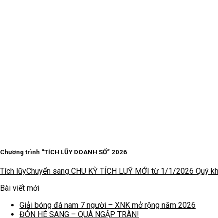
Chương trình “TÍCH LŨY DOANH SỐ” 2026
Tích lũyChuyển sang CHU KỲ TÍCH LUỸ MỚI từ 1/1/2026 Quý khá
Bài viết mới
Giải bóng đá nam 7 người – XNK mở rộng năm 2026
ĐÓN HÈ SANG – QUÀ NGẬP TRÀN!