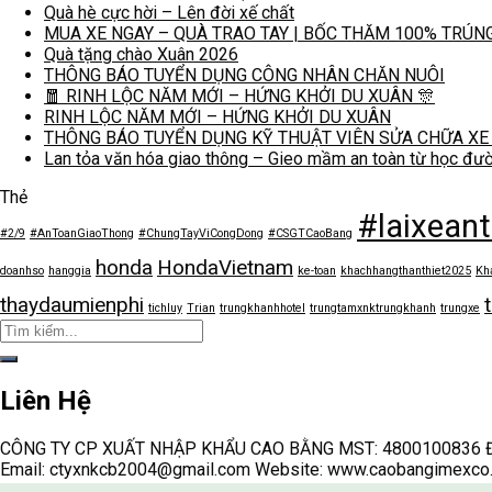
Quà hè cực hời – Lên đời xế chất
MUA XE NGAY – QUÀ TRAO TAY | BỐC THĂM 100% TRÚN
Quà tặng chào Xuân 2026
THÔNG BÁO TUYỂN DỤNG CÔNG NHÂN CHĂN NUÔI
🧧 RINH LỘC NĂM MỚI – HỨNG KHỞI DU XUÂN 🎊
RINH LỘC NĂM MỚI – HỨNG KHỞI DU XUÂN
THÔNG BÁO TUYỂN DỤNG KỸ THUẬT VIÊN SỬA CHỮA XE
Lan tỏa văn hóa giao thông – Gieo mầm an toàn từ học đư
Thẻ
#laixean
#2/9
#AnToanGiaoThong
#ChungTayViCongDong
#CSGTCaoBang
honda
HondaVietnam
doanhso
hanggia
ke-toan
khachhangthanthiet2025
Kh
thaydaumienphi
tichluy
Trian
trungkhanhhotel
trungtamxnktrungkhanh
trungxe
Liên Hệ
CÔNG TY CP XUẤT NHẬP KHẨU CAO BẰNG MST: 4800100836 Địa ch
Email: ctyxnkcb2004@gmail.com Website: www.caobangimexco