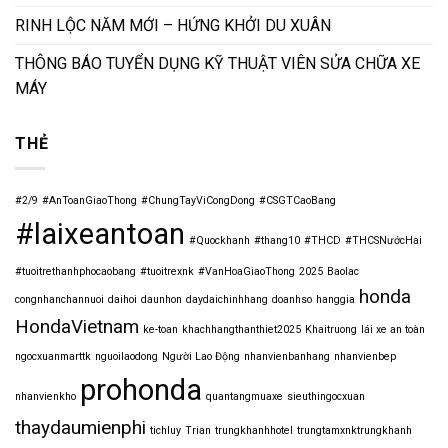
RINH LỘC NĂM MỚI – HỨNG KHỞI DU XUÂN
THÔNG BÁO TUYỂN DỤNG KỸ THUẬT VIÊN SỬA CHỮA XE
MÁY
THẺ
#2/9
#AnToanGiaoThong
#ChungTayViCongDong
#CSGTCaoBang
#laixeantoan
#Quockhanh
#thang10
#THCD
#THCSNướcHai
#tuoitrethanhphocaobang
#tuoitrexnk
#VanHoaGiaoThong
2025
Baolac
honda
congnhanchannuoi
daihoi
daunhon
daydaichinhhang
doanhso
hanggia
HondaVietnam
ke-toan
khachhangthanthiet2025
Khaitruong
lái xe an toàn
ngocxuanmarttk
nguoilaodong
Người Lao Động
nhanvienbanhang
nhanvienbep
prohonda
nhanvienkho
quantangmuaxe
sieuthingocxuan
thaydaumienphi
tichluy
Trian
trungkhanhhotel
trungtamxnktrungkhanh