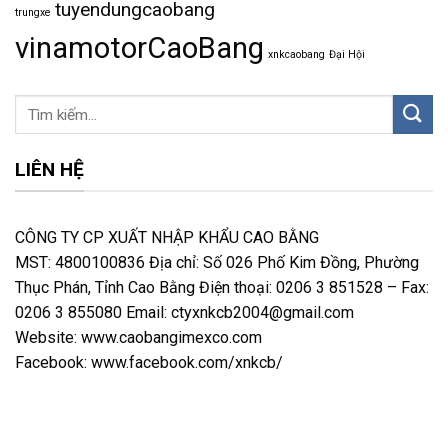
tuyendungcaobang
trungxe
vinamotorCaoBang
xnkcaobang
Đại Hội
LIÊN HỆ
CÔNG TY CP XUẤT NHẬP KHẨU CAO BẰNG
MST: 4800100836 Địa chỉ: Số 026 Phố Kim Đồng, Phường
Thục Phán, Tỉnh Cao Bằng Điện thoại: 0206 3 851528 – Fax:
0206 3 855080 Email: ctyxnkcb2004@gmail.com
Website: www.caobangimexco.com
Facebook: www.facebook.com/xnkcb/