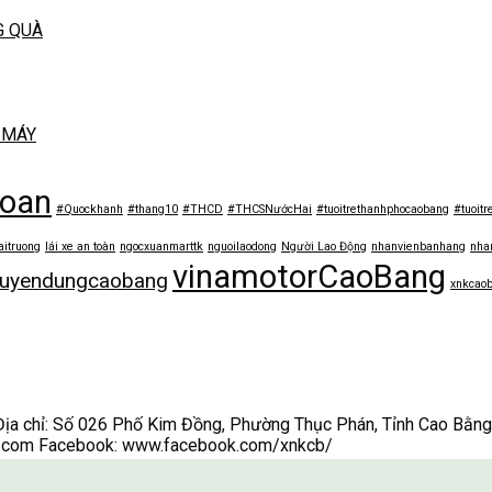
G QUÀ
 MÁY
toan
#Quockhanh
#thang10
#THCD
#THCSNướcHai
#tuoitrethanhphocaobang
#tuoitr
aitruong
lái xe an toàn
ngocxuanmarttk
nguoilaodong
Người Lao Động
nhanvienbanhang
nha
vinamotorCaoBang
tuyendungcaobang
xnkcao
ỉ: Số 026 Phố Kim Đồng, Phường Thục Phán, Tỉnh Cao Bằng Đ
.com Facebook: www.facebook.com/xnkcb/