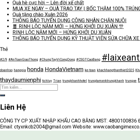
Quà hè cực hời – Lên đời xế chất
MUA XE NGAY – QUÀ TRAO TAY | BỐC THĂM 100% TRÚN
Quà tặng chào Xuân 2026
THÔNG BÁO TUYỂN DỤNG CÔNG NHÂN CHĂN NUÔI
🧧 RINH LỘC NĂM MỚI – HỨNG KHỞI DU XUÂN 🎊
RINH LỘC NĂM MỚI – HỨNG KHỞI DU XUÂN
THÔNG BÁO TUYỂN DỤNG KỸ THUẬT VIÊN SỬA CHỮA XE
Thẻ
#laixean
#2/9
#AnToanGiaoThong
#ChungTayViCongDong
#CSGTCaoBang
honda
HondaVietnam
doanhso
hanggia
ke-toan
khachhangthanthiet2025
Kh
thaydaumienphi
tichluy
Trian
trungkhanhhotel
trungtamxnktrungkhanh
trungxe
Liên Hệ
CÔNG TY CP XUẤT NHẬP KHẨU CAO BẰNG MST: 4800100836 Địa ch
Email: ctyxnkcb2004@gmail.com Website: www.caobangimexco