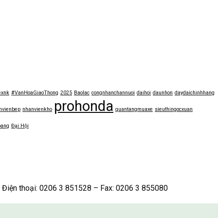
exnk
#VanHoaGiaoThong
2025
Baolac
congnhanchannuoi
daihoi
daunhon
daydaichinhhang
prohonda
nvienbep
nhanvienkho
quantangmuaxe
sieuthingocxuan
bang
Đại Hội
iện thoại: 0206 3 851528 – Fax: 0206 3 855080