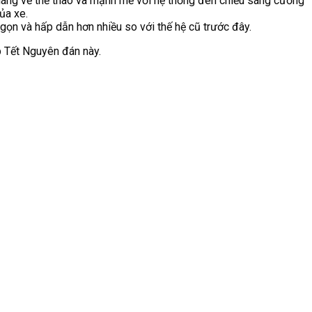
dáng vẻ thể thao và mạnh mẽ với hệ thống đèn chiếu sáng cường
ủa xe.
n và hấp dẫn hơn nhiều so với thế hệ cũ trước đây.
p Tết Nguyên đán này.