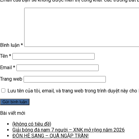
Bình luận
*
Tên
*
Email
*
Trang web
Lưu tên của tôi, email, và trang web trong trình duyệt này cho l
Bài viết mới
(không có tiêu đề)
Giải bóng đá nam 7 người – XNK mở rộng năm 2026
ĐÓN HÈ SANG – QUÀ NGẬP TRÀN!