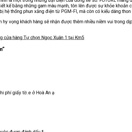
chính là một trong những đại diện của dòng xe số. FUTURE mang 
hiết kế bằng những gam màu mạnh, tôn lên được sự khỏe khoắn c
hệ thống phun xăng điện từ PGM-FI, mà còn có kiểu dáng thon gọ
am hy vọng khách hàng sẽ nhận được thêm nhiều niềm vui trong dị
ng cửa hàng Tự chọn Ngọc Xuân 1 tại Km5
m
”
hi phí giấy tờ..e ở Hoà An ạ
 buộc được đánh dấu
*