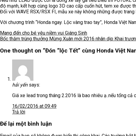
Nếu như LEAD được coi là dòng xe tay ga tiêu biểu thì FUTURE 
độ mạnh, kết hợp cùng logo 3D cao cấp cuốn hút, tem xe được t
Đối với WAVE RSX/RSX FI, mẫu xe này không những được trang bị 
Với chương trình “Honda ngay. Lộc vàng trao tay”, Honda Việt N
Mang đến cho bé yêu niềm vui Giáng Sinh
Bốc thăm trúng thưởng Mừng Xuân mới 2016 nhân dịp Khai trươ
One thought on “
Đón “lộc Tết” cùng Honda Việt Na
hải yến
says:
Giá xe lead trong tháng 2.2016 là bao nhiêu ạ..nếu tổng cả c
16/02/2016 at 09:49
Trả lời
Để lại một bình luận
Email của bạn sẽ không được hiển thị công khai.
Các trường bắt