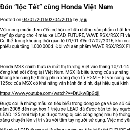
Đón “lộc Tết” cùng Honda Việt Nam
Posted on
04/01/2016
02/04/2016
by
ly ju
Với mong muốn đem đến cơ hội sở hữu những sản phẩm chất lượn
tay” áp dụng cho 4 mẫu xe LEAD, FUTURE, WAVE RSX/RSX FI v
Cụ thể, trong khoảng thời gian từ 01/01 đến 07/02/2016, khi 
phiếu quà tặng 1.000.000đ. Đối với sản phẩm WAVE RSX/RSX FI, 
Honda MSX chính thức ra mắt thị trường Việt vào tháng 10/2014 
đang khá sôi động tại Việt Nam. MSX là biểu tượng của sự năng đ
không khí cùng hệ thống phun xăng điện tử PGM – FI với công su
125cc của MSX có khả năng vận hành ổn định, đạt hiệu quả kinh 
https://www.youtube.com/watch?v=DrUkwBpGdjI
Được coi là những mẫu xe tiêu biểu trong dòng xe ga và xe số củ
năm 2008 đến nay, hơn 1 triệu xe LEAD đã được bán tới tay ngườ
LEAD 125 mới tiếp tục được trang bị các công nghệ như hệ thống
xăng chuyển lên vị trí vừa với tầm tay người sử dụng. Việc mở yê