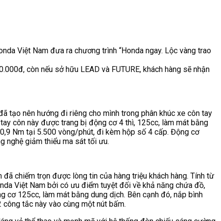
nda Việt Nam đưa ra chương trình “Honda ngay. Lộc vàng trao
00.000đ, còn nếu sở hữu LEAD và FUTURE, khách hàng sẽ nhận
ã tạo nên hướng đi riêng cho mình trong phân khúc xe côn tay
tay côn này được trang bị động cơ 4 thì, 125cc, làm mát bằng
10,9 Nm tại 5.500 vòng/phút, đi kèm hộp số 4 cấp. Động cơ
 nghệ giảm thiểu ma sát tối ưu.
đã chiếm trọn được lòng tin của hàng triệu khách hàng. Tính từ
onda Việt Nam bởi có ưu điểm tuyệt đối về khả năng chứa đồ,
ng cơ 125cc, làm mát bằng dung dịch. Bên cạnh đó, nắp bình
 2 công tắc này vào cùng một nút bấm.