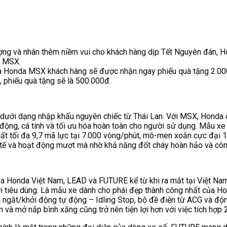
g và nhân thêm niềm vui cho khách hàng dịp Tết Nguyên đán, Ho
à MSX.
mua Honda MSX khách hàng sẽ được nhận ngay phiếu quà tặng 2.0
phiếu quà tặng sẽ là 500.000đ.
dưới dạng nhập khẩu nguyên chiếc từ Thái Lan. Với MSX, Honda đ
ộng, cá tính và tối ưu hóa hoàn toàn cho người sử dụng. Mẫu xe 
ất tối đa 9,7 mã lực tại 7.000 vòng/phút, mô-men xoắn cực đại 
tế và hoạt động mượt mà nhờ khả năng đốt cháy hoàn hảo và công
a Honda Việt Nam, LEAD và FUTURE kể từ khi ra mắt tại Việt Nam 
i tiêu dùng. Là mẫu xe dành cho phái đẹp thành công nhất của H
 ngắt/khởi động tự động – Idling Stop, bộ đề điện từ ACG và độ
n và mở nắp bình xăng cũng trở nên tiện lợi hơn với việc tích hợp