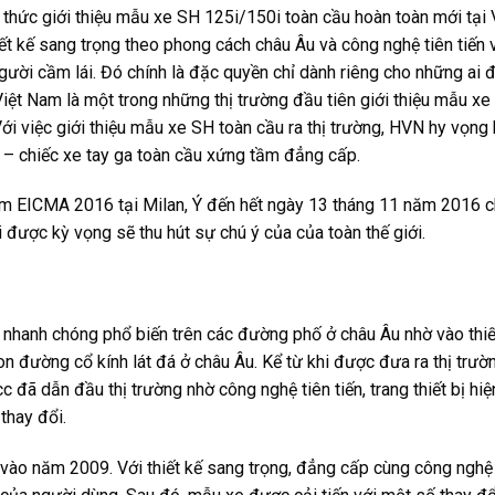
hức giới thiệu mẫu xe SH 125i/150i toàn cầu hoàn toàn mới tại 
ết kế sang trọng theo phong cách châu Âu và công nghệ tiên tiến v
gười cầm lái. Đó chính là đặc quyền chỉ dành riêng cho những ai
Việt Nam là một trong những thị trường đầu tiên giới thiệu mẫu xe
ới việc giới thiệu mẫu xe SH toàn cầu ra thị trường, HVN hy vọng
 – chiếc xe tay ga toàn cầu xứng tầm đẳng cấp.
lãm EICMA 2016 tại Milan, Ý đến hết ngày 13 tháng 11 năm 2016 
được kỳ vọng sẽ thu hút sự chú ý của của toàn thế giới.
 nhanh chóng phổ biến trên các đường phố ở châu Âu nhờ vào thiế
n đường cổ kính lát đá ở châu Âu. Kể từ khi được đưa ra thị trườ
đã dẫn đầu thị trường nhờ công nghệ tiên tiến, trang thiết bị hiệ
thay đổi.
vào năm 2009. Với thiết kế sang trọng, đẳng cấp cùng công nghệ t