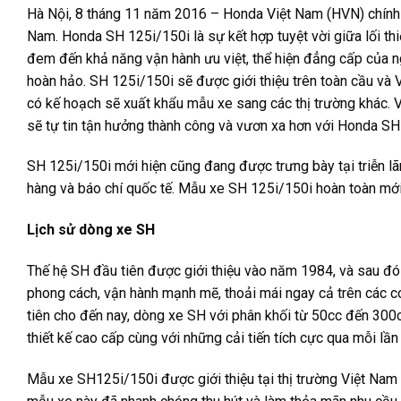
Hà Nội, 8 tháng 11 năm 2016 – Honda Việt Nam (HVN) chính t
Nam. Honda SH 125i/150i là sự kết hợp tuyệt vời giữa lối thi
đem đến khả năng vận hành ưu việt, thể hiện đẳng cấp của n
hoàn hảo. SH 125i/150i sẽ được giới thiệu trên toàn cầu và 
có kế hoạch sẽ xuất khẩu mẫu xe sang các thị trường khác. V
sẽ tự tin tận hưởng thành công và vươn xa hơn với Honda SH
SH 125i/150i mới hiện cũng đang được trưng bày tại triễn 
hàng và báo chí quốc tế. Mẫu xe SH 125i/150i hoàn toàn mới 
Lịch sử dòng xe SH
Thế hệ SH đầu tiên được giới thiệu vào năm 1984, và sau đó
phong cách, vận hành mạnh mẽ, thoải mái ngay cả trên các co
tiên cho đến nay, dòng xe SH với phân khối từ 50cc đến 300cc 
thiết kế cao cấp cùng với những cải tiến tích cực qua mỗi lần 
Mẫu xe SH125i/150i được giới thiệu tại thị trường Việt Nam 