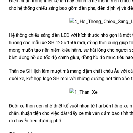
Điểm nhấn trong thiết kế lần này chính là hệ thống đèn ch
cho hệ thống chiếu sáng bao gồm đèn pha, đèn định vị và đè
Hệ thống chiếu sáng đèn LED với kích thước nhỏ gọn là một
hướng cho mẫu xe SH 125i/150i mới, đồng thời cũng giúp tối
mong muốn tạo nên niềm kiêu hãnh, sự hài lòng cho người sở
biệt: đồng hồ đo tốc độ chính giữa, đồng hồ đo mức tiêu hao
Thân xe SH lịch lãm mượt mà mang đậm chất châu Âu với cá
đuôi xe, kết hợp logo SH mới với những đường nét tinh xảo tạ
Đuôi xe thon gọn nhờ thiết kế vuốt nhọn từ hai bên hông xe ma
chắn, thuận tiện cho việc dắt/đẩy xe mà vẫn đảm bảo t
di chuyển trên đường phố.