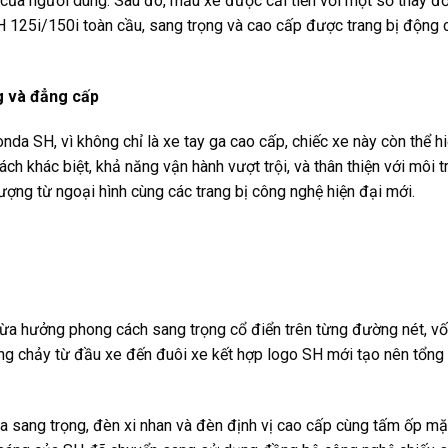
của người dùng. Sau đó, mẫu xe được cải tiến với một số thay đổ
125i/150i toàn cầu, sang trọng và cao cấp được trang bị động 
g và đẳng cấp
nda SH, vì không chỉ là xe tay ga cao cấp, chiếc xe này còn thể h
khác biệt, khả năng vận hành vượt trội, và thân thiện với môi t
ợng từ ngoại hình cùng các trang bị công nghệ hiện đại mới.
hừa hưởng phong cách sang trọng cổ điển trên từng đường nét, vố
g chảy từ đầu xe đến đuôi xe kết hợp logo SH mới tạo nên tổng t
a sang trọng, đèn xi nhan và đèn định vị cao cấp cùng tấm ốp mặ