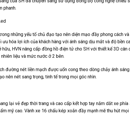
iếu sáng của SH đã chuyển sang sử dụng đồng bộ công nghệ chiếu
n phanh.
 trong những yếu tố chủ đạo tạo nên diện mạo đầy phong cách và
 ưu hóa lợi ích của khách hàng với ánh sáng dịu mắt và độ bền ca
 hữu, HVN nâng cấp đồng hồ điện tử cho SH với thiết kế 3D cân 
 nhiên liệu và mức nước ở 2 bên.
ch đường nét liền mạch được uốn cong theo dòng chảy ánh sáng
o nên nét sang trọng, tinh tế trong mọi góc nhìn.
ng lại vẻ đẹp thời trang và cao cấp kết hợp tay nắm dắt xe phía 
ính thẩm mỹ cao. Vành xe 16 chấu kép xoắn đầy mạnh mẽ thu hút mọi