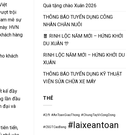
Việt
Quà tặng chào Xuân 2026
ượt trội
THÔNG BÁO TUYỂN DỤNG CÔNG
 đam mê sự
NHÂN CHĂN NUÔI
 này. HVN
 khách hàng
🧧 RINH LỘC NĂM MỚI – HỨNG KHỞI
DU XUÂN 🎊
RINH LỘC NĂM MỚI – HỨNG KHỞI DU
cho khách
XUÂN
THÔNG BÁO TUYỂN DỤNG KỸ THUẬT
VIÊN SỬA CHỮA XE MÁY
t kế đầy
THẺ
ng lần đầu
n đại và
#2/9
#AnToanGiaoThong
#ChungTayViCongDong
#laixeantoan
iên tiến,
#CSGTCaoBang