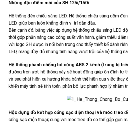
Những đặc điểm mới của SH 125i/150i:
Hệ thống đèn chiếu sáng LED: Hệ thống chiếu sáng gồm đèn 
LED, giúp bạn luôn khẳng định vị trí dẫn đầu.
Bên cạnh đó, bằng việc áp dụng hệ thống chiếu sáng LED độ bền
thời góp phần nâng cao công suất vận hành, giảm thiểu điện
với logo SH được in nổi bên trong cho thấy thiết kế dành riên
LED, mang đầy đủ những tính năng vượt trội của hệ thống nà
Hệ thống phanh chống bó cứng ABS 2 kênh (trang bị trê
đường trơn ướt, hệ thống này sẽ hoạt động giúp ổn định tư t
và sau phát hiện xu hướng khóa bánh thể hiện qua việc thay đ
khiển máy tính sẽ tính toán, phân bổ lực phanh hợp lý nhằm t
Hộc đựng đồ kết hợp cổng sạc điện thoại và móc treo đồ 
cổng sạc điện thoại; cùng với móc treo đồ có thể gập gọn ma