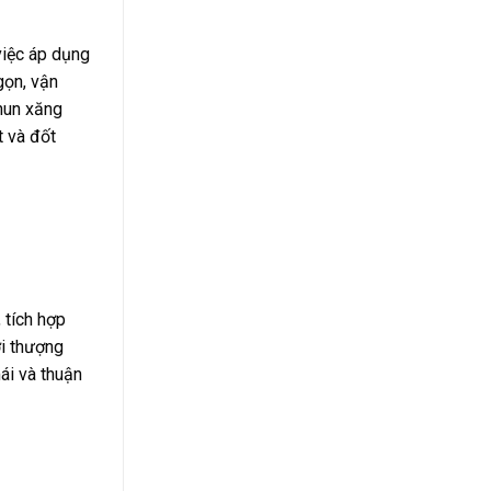
việc áp dụng
gọn, vận
Phun xăng
t và đốt
 tích hợp
ời thượng
ái và thuận