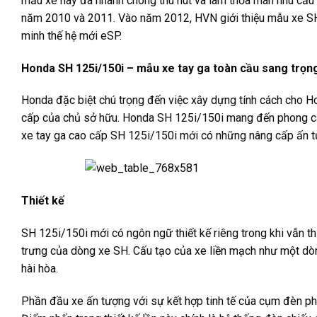
mẫu xe này đã nhanh chóng thu hút và làm thỏa mãn nhu cầu 
năm 2010 và 2011. Vào năm 2012, HVN giới thiệu mẫu xe SH 
minh thế hệ mới eSP.
Honda SH 125i/150i – mẫu xe tay ga toàn cầu sang trọn
Honda đặc biệt chú trọng đến việc xây dựng tính cách cho Ho
cấp của chủ sở hữu. Honda SH 125i/150i mang đến phong cách 
xe tay ga cao cấp SH 125i/150i mới có những nâng cấp ấn tư
Thiết kế
SH 125i/150i mới có ngôn ngữ thiết kế riêng trong khi vẫn t
trưng của dòng xe SH. Cấu tạo của xe liền mạch như một dòn
hài hòa.
Phần đầu xe ấn tượng với sự kết hợp tinh tế của cụm đèn ph