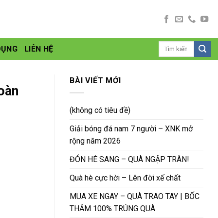
DỤNG
LIÊN HỆ
BÀI VIẾT MỚI
oàn
(không có tiêu đề)
Giải bóng đá nam 7 người – XNK mở
rộng năm 2026
ĐÓN HÈ SANG – QUÀ NGẬP TRÀN!
Quà hè cực hời – Lên đời xế chất
MUA XE NGAY – QUÀ TRAO TAY | BỐC
THĂM 100% TRÚNG QUÀ