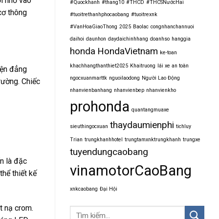
i nhỏ vào
#Quockhanh
#thang10
#THCD
#THCSNướcHai
cơ thông
#tuoitrethanhphocaobang
#tuoitrexnk
#VanHoaGiaoThong
2025
Baolac
congnhanchannuoi
daihoi
daunhon
daydaichinhhang
doanhso
hanggia
honda
HondaVietnam
ke-toan
khachhangthanthiet2025
Khaitruong
lái xe an toàn
iện đẳng
ngocxuanmarttk
nguoilaodong
Người Lao Động
rường. Chiếc
nhanvienbanhang
nhanvienbep
nhanvienkho
prohonda
quantangmuaxe
thaydaumienphi
sieuthingocxuan
tichluy
Trian
trungkhanhhotel
trungtamxnktrungkhanh
trungxe
tuyendungcaobang
n là đặc
vinamotorCaoBang
hể thiết kế
xnkcaobang
Đại Hội
t nạ crom.