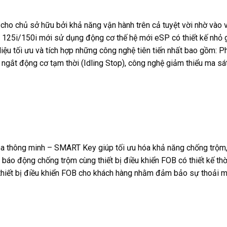
ho chủ sở hữu bởi khả năng vận hành trên cả tuyệt vời nhờ vào 
H 125i/150i mới sử dụng động cơ thế hệ mới eSP có thiết kế nhỏ 
 liệu tối ưu và tích hợp những công nghệ tiên tiến nhất bao gồm: 
 ngắt động cơ tạm thời (Idling Stop), công nghệ giảm thiểu ma sá
óa thông minh – SMART Key giúp tối ưu hóa khả năng chống trộm,
 báo động chống trộm cùng thiết bị điều khiển FOB có thiết kế th
 thiết bị điều khiển FOB cho khách hàng nhằm đảm bảo sự thoải m