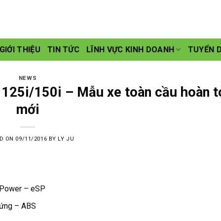
GIỚI THIỆU
TIN TỨC
LĨNH VỰC KINH DOANH
TUYỂN 
NEWS
 125i/150i – Mẫu xe toàn cầu hoàn t
mới
ED ON
09/11/2016
BY
LY JU
t Power – eSP
 cứng – ABS