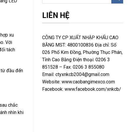
 sáng LED
LIÊN HỆ
 hợp xu
CÔNG TY CP XUẤT NHẬP KHẨU CAO
o. Với
BẰNG MST: 4800100836 Địa chỉ: Số
đối tách
026 Phố Kim Đồng, Phường Thục Phán,
Tỉnh Cao Bằng Điện thoại: 0206 3
851528 – Fax: 0206 3 855080
 từ đầu đến
Email: ctyxnkcb2004@gmail.com
Website: www.caobangimexco.com
Facebook: www.facebook.com/xnkcb/
sau chắc
 ánh nhìn khi