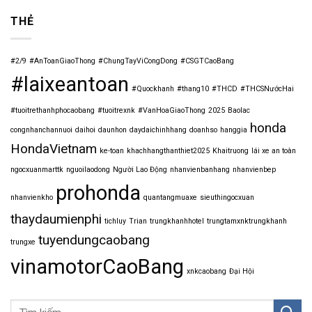
THẺ
#2/9
#AnToanGiaoThong
#ChungTayViCongDong
#CSGTCaoBang
#laixeantoan
#Quockhanh
#thang10
#THCD
#THCSNướcHai
#tuoitrethanhphocaobang
#tuoitrexnk
#VanHoaGiaoThong
2025
Baolac
honda
congnhanchannuoi
daihoi
daunhon
daydaichinhhang
doanhso
hanggia
HondaVietnam
ke-toan
khachhangthanthiet2025
Khaitruong
lái xe an toàn
ngocxuanmarttk
nguoilaodong
Người Lao Động
nhanvienbanhang
nhanvienbep
prohonda
nhanvienkho
quantangmuaxe
sieuthingocxuan
thaydaumienphi
tichluy
Trian
trungkhanhhotel
trungtamxnktrungkhanh
tuyendungcaobang
trungxe
vinamotorCaoBang
xnkcaobang
Đại Hội