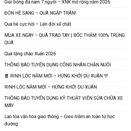
Giải bóng đá nam 7 người – XNK mở rộng năm 2026
ĐÓN HÈ SANG – QUÀ NGẬP TRÀN!
Quà hè cực hời – Lên đời xế chất
MUA XE NGAY – QUÀ TRAO TAY | BỐC THĂM 100% TRÚNG
QUÀ
Quà tặng chào Xuân 2026
THÔNG BÁO TUYỂN DỤNG CÔNG NHÂN CHĂN NUÔI
🧧 RINH LỘC NĂM MỚI – HỨNG KHỞI DU XUÂN 🎊
RINH LỘC NĂM MỚI – HỨNG KHỞI DU XUÂN
THÔNG BÁO TUYỂN DỤNG KỸ THUẬT VIÊN SỬA CHỮA XE
MÁY
Lan tỏa văn hóa giao thông – Gieo mầm an toàn từ học
đường