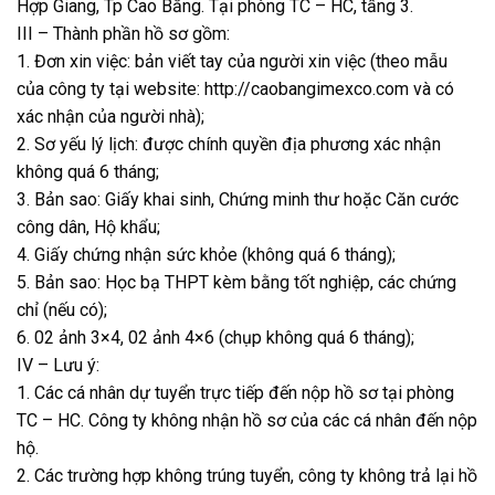
Hợp Giang, Tp Cao Bằng. Tại phòng TC – HC, tầng 3.
III – Thành phần hồ sơ gồm:
1. Đơn xin việc: bản viết tay của người xin việc (theo mẫu
của công ty tại website:
http://caobangimexco.com
và có
xác nhận của người nhà);
2. Sơ yếu lý lịch: được chính quyền địa phương xác nhận
không quá 6 tháng;
3. Bản sao: Giấy khai sinh, Chứng minh thư hoặc Căn cước
công dân, Hộ khẩu;
4. Giấy chứng nhận sức khỏe (không quá 6 tháng);
5. Bản sao: Học bạ THPT kèm bằng tốt nghiệp, các chứng
chỉ (nếu có);
6. 02 ảnh 3×4, 02 ảnh 4×6 (chụp không quá 6 tháng);
IV – Lưu ý:
1. Các cá nhân dự tuyển trực tiếp đến nộp hồ sơ tại phòng
TC – HC. Công ty không nhận hồ sơ của các cá nhân đến nộp
hộ.
2. Các trường hợp không trúng tuyển, công ty không trả lại hồ