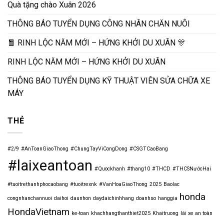
Quà tặng chào Xuân 2026
THÔNG BÁO TUYỂN DỤNG CÔNG NHÂN CHĂN NUÔI
🧧 RINH LỘC NĂM MỚI – HỨNG KHỞI DU XUÂN 🎊
RINH LỘC NĂM MỚI – HỨNG KHỞI DU XUÂN
THÔNG BÁO TUYỂN DỤNG KỸ THUẬT VIÊN SỬA CHỮA XE
MÁY
THẺ
#2/9
#AnToanGiaoThong
#ChungTayViCongDong
#CSGTCaoBang
#laixeantoan
#Quockhanh
#thang10
#THCD
#THCSNướcHai
#tuoitrethanhphocaobang
#tuoitrexnk
#VanHoaGiaoThong
2025
Baolac
honda
congnhanchannuoi
daihoi
daunhon
daydaichinhhang
doanhso
hanggia
HondaVietnam
ke-toan
khachhangthanthiet2025
Khaitruong
lái xe an toàn