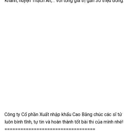
Khánh, huyện Thạch An,… với tổng giá trị gần 30 triệu đồng.
Công ty Cổ phần Xuất nhập khẩu Cao Bằng chúc các sĩ tử
luôn bình tĩnh, tự tin và hoàn thành tốt bài thi của mình nhé!
==================================