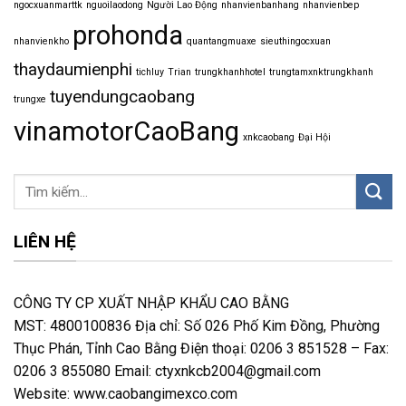
ngocxuanmarttk
nguoilaodong
Người Lao Động
nhanvienbanhang
nhanvienbep
prohonda
nhanvienkho
quantangmuaxe
sieuthingocxuan
thaydaumienphi
tichluy
Trian
trungkhanhhotel
trungtamxnktrungkhanh
tuyendungcaobang
trungxe
vinamotorCaoBang
xnkcaobang
Đại Hội
LIÊN HỆ
CÔNG TY CP XUẤT NHẬP KHẨU CAO BẰNG
MST: 4800100836 Địa chỉ: Số 026 Phố Kim Đồng, Phường
Thục Phán, Tỉnh Cao Bằng Điện thoại: 0206 3 851528 – Fax:
0206 3 855080 Email: ctyxnkcb2004@gmail.com
Website: www.caobangimexco.com