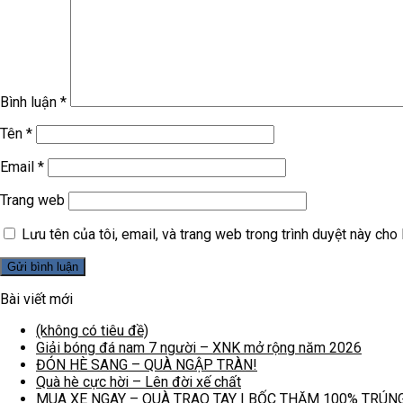
Bình luận
*
Tên
*
Email
*
Trang web
Lưu tên của tôi, email, và trang web trong trình duyệt này cho l
Bài viết mới
(không có tiêu đề)
Giải bóng đá nam 7 người – XNK mở rộng năm 2026
ĐÓN HÈ SANG – QUÀ NGẬP TRÀN!
Quà hè cực hời – Lên đời xế chất
MUA XE NGAY – QUÀ TRAO TAY | BỐC THĂM 100% TRÚN