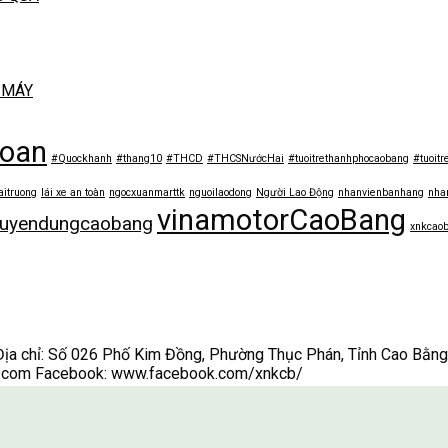
 MÁY
toan
#Quockhanh
#thang10
#THCD
#THCSNướcHai
#tuoitrethanhphocaobang
#tuoitr
aitruong
lái xe an toàn
ngocxuanmarttk
nguoilaodong
Người Lao Động
nhanvienbanhang
nha
vinamotorCaoBang
tuyendungcaobang
xnkcao
ỉ: Số 026 Phố Kim Đồng, Phường Thục Phán, Tỉnh Cao Bằng Đ
.com Facebook: www.facebook.com/xnkcb/