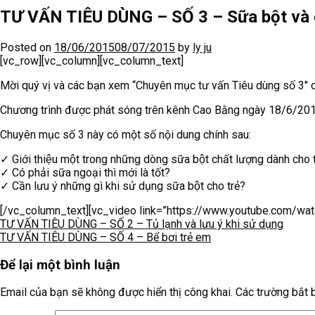
TƯ VẤN TIÊU DÙNG – SỐ 3 – Sữa bột và 
Posted on
18/06/2015
08/07/2015
by
ly ju
[vc_row][vc_column][vc_column_text]
Mời quý vị và các bạn xem “Chuyên mục tư vấn Tiêu dùng số 3″ 
Chương trình được phát sóng trên kênh Cao Bằng ngày 18/6/201
Chuyên mục số 3 này có một số nội dung chính sau:
✓ Giới thiệu một trong những dòng sữa bột chất lượng dành cho 
✓ Có phải sữa ngoại thì mới là tốt?
✓ Cần lưu ý những gì khi sử dụng sữa bột cho trẻ?
[/vc_column_text][vc_video link=”https://www.youtube.com/wa
TƯ VẤN TIÊU DÙNG – SỐ 2 – Tủ lạnh và lưu ý khi sử dụng
TƯ VẤN TIÊU DÙNG – SỐ 4 – Bể bơi trẻ em
Để lại một bình luận
Email của bạn sẽ không được hiển thị công khai.
Các trường bắt