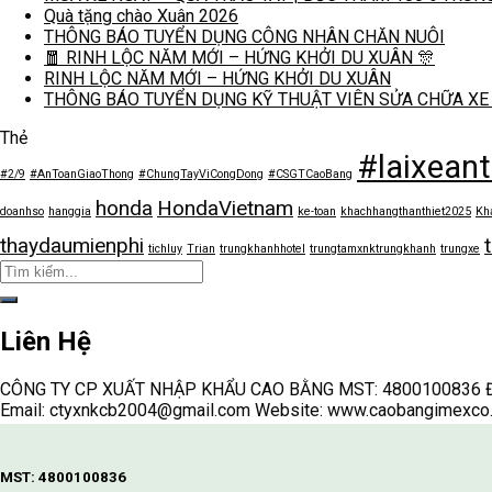
Quà tặng chào Xuân 2026
THÔNG BÁO TUYỂN DỤNG CÔNG NHÂN CHĂN NUÔI
🧧 RINH LỘC NĂM MỚI – HỨNG KHỞI DU XUÂN 🎊
RINH LỘC NĂM MỚI – HỨNG KHỞI DU XUÂN
THÔNG BÁO TUYỂN DỤNG KỸ THUẬT VIÊN SỬA CHỮA XE
Thẻ
#laixean
#2/9
#AnToanGiaoThong
#ChungTayViCongDong
#CSGTCaoBang
honda
HondaVietnam
doanhso
hanggia
ke-toan
khachhangthanthiet2025
Kh
thaydaumienphi
tichluy
Trian
trungkhanhhotel
trungtamxnktrungkhanh
trungxe
Liên Hệ
CÔNG TY CP XUẤT NHẬP KHẨU CAO BẰNG MST: 4800100836 Địa ch
Email: ctyxnkcb2004@gmail.com Website: www.caobangimexco
MST: 4800100836