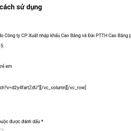
cách sử dụng
do Công ty CP Xuất nhập khẩu Cao Bằng và Đài PTTH Cao Bằng ph
5.
trẻ em
tch?v=d2y4fartZdU”][/vc_column][/vc_row]
 buộc được đánh dấu
*