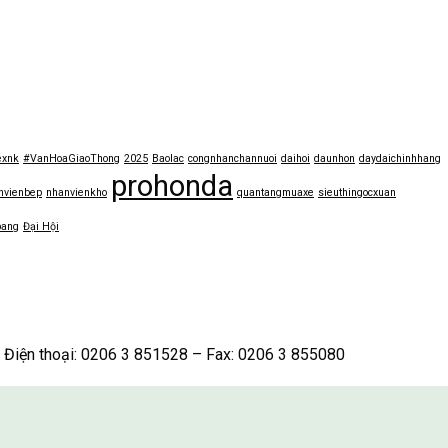
exnk
#VanHoaGiaoThong
2025
Baolac
congnhanchannuoi
daihoi
daunhon
daydaichinhhang
prohonda
nvienbep
nhanvienkho
quantangmuaxe
sieuthingocxuan
bang
Đại Hội
iện thoại: 0206 3 851528 – Fax: 0206 3 855080