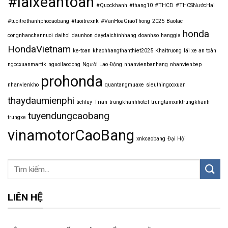
#laixeantoan
#Quockhanh
#thang10
#THCD
#THCSNướcHai
#tuoitrethanhphocaobang
#tuoitrexnk
#VanHoaGiaoThong
2025
Baolac
honda
congnhanchannuoi
daihoi
daunhon
daydaichinhhang
doanhso
hanggia
HondaVietnam
ke-toan
khachhangthanthiet2025
Khaitruong
lái xe an toàn
ngocxuanmarttk
nguoilaodong
Người Lao Động
nhanvienbanhang
nhanvienbep
prohonda
nhanvienkho
quantangmuaxe
sieuthingocxuan
thaydaumienphi
tichluy
Trian
trungkhanhhotel
trungtamxnktrungkhanh
tuyendungcaobang
trungxe
vinamotorCaoBang
xnkcaobang
Đại Hội
LIÊN HỆ