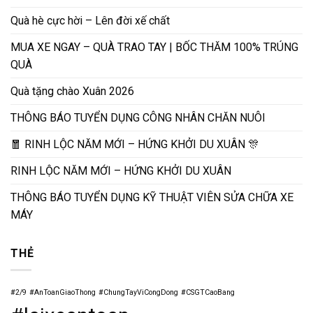
Quà hè cực hời – Lên đời xế chất
MUA XE NGAY – QUÀ TRAO TAY | BỐC THĂM 100% TRÚNG
QUÀ
Quà tặng chào Xuân 2026
THÔNG BÁO TUYỂN DỤNG CÔNG NHÂN CHĂN NUÔI
🧧 RINH LỘC NĂM MỚI – HỨNG KHỞI DU XUÂN 🎊
RINH LỘC NĂM MỚI – HỨNG KHỞI DU XUÂN
THÔNG BÁO TUYỂN DỤNG KỸ THUẬT VIÊN SỬA CHỮA XE
MÁY
THẺ
#2/9
#AnToanGiaoThong
#ChungTayViCongDong
#CSGTCaoBang