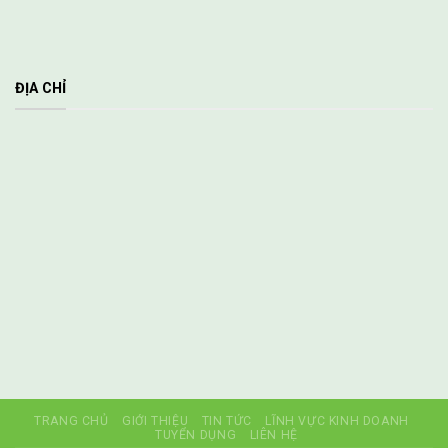
ĐỊA CHỈ
TRANG CHỦ
GIỚI THIỆU
TIN TỨC
LĨNH VỰC KINH DOANH
TUYỂN DỤNG
LIÊN HỆ