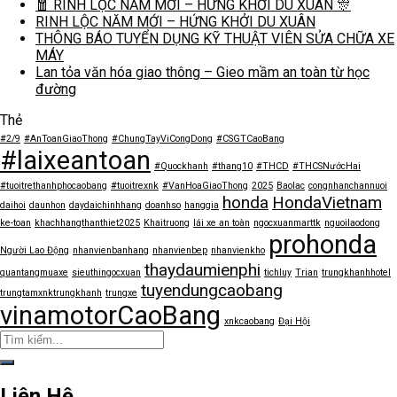
🧧 RINH LỘC NĂM MỚI – HỨNG KHỞI DU XUÂN 🎊
RINH LỘC NĂM MỚI – HỨNG KHỞI DU XUÂN
THÔNG BÁO TUYỂN DỤNG KỸ THUẬT VIÊN SỬA CHỮA XE
MÁY
Lan tỏa văn hóa giao thông – Gieo mầm an toàn từ học
đường
Thẻ
#2/9
#AnToanGiaoThong
#ChungTayViCongDong
#CSGTCaoBang
#laixeantoan
#Quockhanh
#thang10
#THCD
#THCSNướcHai
#tuoitrethanhphocaobang
#tuoitrexnk
#VanHoaGiaoThong
2025
Baolac
congnhanchannuoi
honda
HondaVietnam
daihoi
daunhon
daydaichinhhang
doanhso
hanggia
ke-toan
khachhangthanthiet2025
Khaitruong
lái xe an toàn
ngocxuanmarttk
nguoilaodong
prohonda
Người Lao Động
nhanvienbanhang
nhanvienbep
nhanvienkho
thaydaumienphi
quantangmuaxe
sieuthingocxuan
tichluy
Trian
trungkhanhhotel
tuyendungcaobang
trungtamxnktrungkhanh
trungxe
vinamotorCaoBang
xnkcaobang
Đại Hội
Liên Hệ