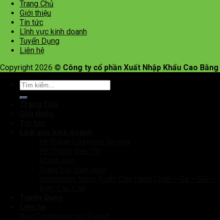
Trang Chủ
Giới thiệu
Tin tức
Lĩnh vực kinh doanh
Tuyển Dụng
Liên hệ
Copyright 2026 ©
Công ty cổ phần Xuất Nhập Khẩu Cao Bằng
Trang Chủ
Giới thiệu
Tin tức
Lĩnh vực kinh doanh
Hệ thống Cửa hàng Xe máy
Hệ Thống Siêu Thị
Khách sạn
Trang trại chăn nuôi
Showroom Ngọc Xuân, Cửa Hàng Chăn – Ga – Gối –
Đệm Cao Cấp
Tuyển Dụng
Liên hệ
WooCommerce not Found