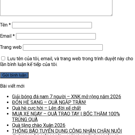
Tên
*
Email
*
Trang web
Lưu tên của tôi, email, và trang web trong trình duyệt này cho
lần bình luận kế tiếp của tôi.
Bài viết mới
Giải bóng đá nam 7 người – XNK mở rộng năm 2026
ĐÓN HÈ SANG – QUÀ NGẬP TRÀN!
Quà hè cực hời – Lên đời xế chất
MUA XE NGAY – QUÀ TRAO TAY | BỐC THĂM 100%
TRÚNG QUÀ
Quà tặng chào Xuân 2026
THÔNG BÁO TUYỂN DỤNG CÔNG NHÂN CHĂN NUÔI