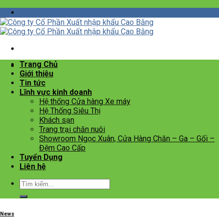
Skip
to
content
Trang Chủ
Giới thiệu
Tin tức
Lĩnh vực kinh doanh
Hệ thống Cửa hàng Xe máy
Hệ Thống Siêu Thị
Khách sạn
Trang trại chăn nuôi
Showroom Ngọc Xuân, Cửa Hàng Chăn – Ga – Gối –
Đệm Cao Cấp
Tuyển Dụng
Liên hệ
News