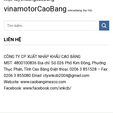
vinamotorCaoBang
xnkcaobang
Đại Hội
LIÊN HỆ
CÔNG TY CP XUẤT NHẬP KHẨU CAO BẰNG
MST: 4800100836 Địa chỉ: Số 026 Phố Kim Đồng, Phường
Thục Phán, Tỉnh Cao Bằng Điện thoại: 0206 3 851528 – Fax:
0206 3 855080 Email: ctyxnkcb2004@gmail.com
Website: www.caobangimexco.com
Facebook: www.facebook.com/xnkcb/