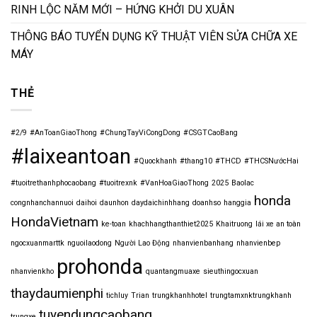
RINH LỘC NĂM MỚI – HỨNG KHỞI DU XUÂN
THÔNG BÁO TUYỂN DỤNG KỸ THUẬT VIÊN SỬA CHỮA XE
MÁY
THẺ
#2/9
#AnToanGiaoThong
#ChungTayViCongDong
#CSGTCaoBang
#laixeantoan
#Quockhanh
#thang10
#THCD
#THCSNướcHai
#tuoitrethanhphocaobang
#tuoitrexnk
#VanHoaGiaoThong
2025
Baolac
honda
congnhanchannuoi
daihoi
daunhon
daydaichinhhang
doanhso
hanggia
HondaVietnam
ke-toan
khachhangthanthiet2025
Khaitruong
lái xe an toàn
ngocxuanmarttk
nguoilaodong
Người Lao Động
nhanvienbanhang
nhanvienbep
prohonda
nhanvienkho
quantangmuaxe
sieuthingocxuan
thaydaumienphi
tichluy
Trian
trungkhanhhotel
trungtamxnktrungkhanh
tuyendungcaobang
trungxe